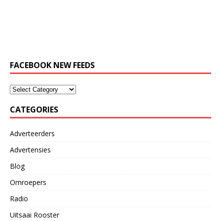
aangekondig
https://archive.org/details/LuluSeStorietyd21November
[…]
2018Yol20181121.145854
[…]
FACEBOOK NEW FEEDS
CATEGORIES
Adverteerders
Advertensies
Blog
Omroepers
Radio
Uitsaai Rooster