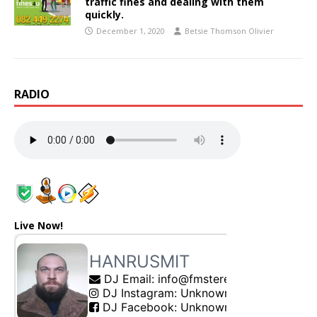
traffic fines and dealing with them
quickly.
December 1, 2020
Betsie Thomson Olivier
RADIO
Live Now!