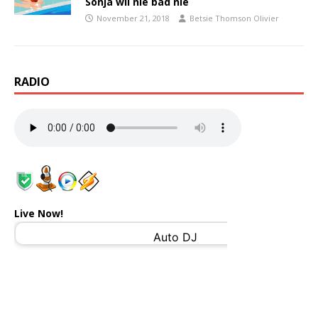
Sonja wil nie bad nie
November 21, 2018
Betsie Thomson Olivier
RADIO
Live Now!