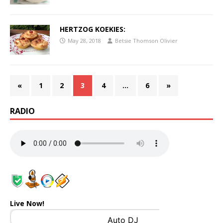
HERTZOG KOEKIES:
May 28, 2018
Betsie Thomson Olivier
«
1
2
3
4
…
6
»
RADIO
Live Now!