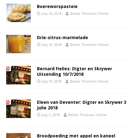
Boereworspasteie
July 10, 2018
Betsie Thomson Olivier
Drie-sitrus-marmelade
July 10, 2018
Betsie Thomson Olivier
Bernard Fielies: Digter en Skrywer
Uitsending 10/7/2018
July 10, 2018
Betsie Thomson Olivier
Eleen van Deventer: Digter en Skrywer 3
Julie 2018
July 3, 2018
Betsie Thomson Olivier
Broodpoeding met appel en kaneel